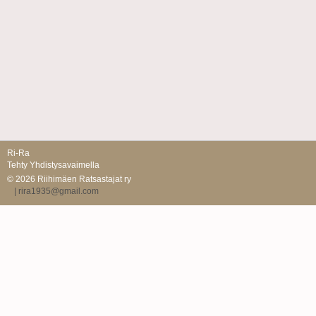
Ri-Ra
Tehty Yhdistysavaimella
©
2026 Riihimäen Ratsastajat ry
| rira1935@gmail.com