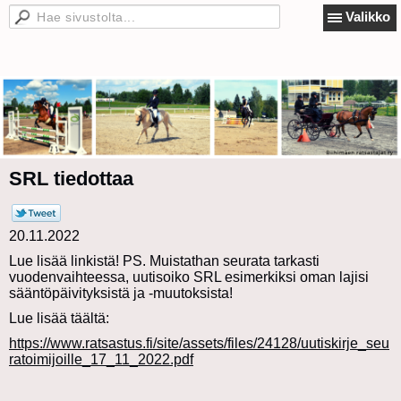
Valikko
SRL tiedottaa
20.11.2022
Lue lisää linkistä! PS. Muistathan seurata tarkasti
vuodenvaihteessa, uutisoiko SRL esimerkiksi oman lajisi
sääntöpäivityksistä ja -muutoksista!
Lue lisää täältä:
https://www.ratsastus.fi/site/assets/files/24128/uutiskirje_seu
ratoimijoille_17_11_2022.pdf