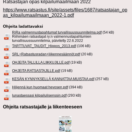
Ratsastajan opas kilpailumaailmaan 2022
https://www.ratsastus.fi/site/assets/files/1687/ratsastajan_op
as_kilpailumaailmaan_2022-1.pdf
Ohjeita ladattavaksi
RiRa valmennustapahtumat turvallisuussuunnitelma.pdf
(54 kB)
Riihimäen ratsastajat ry:n valmennustapahtumien
turvallisuussuunnitelma, päivitetty 22.6.2022
TARTTUVAT_TAUDIT_Hippos_2013.pdf
(106 kB)
SRL+Ratsastusradan+liikennesäännöt.pdf
(20 kB)
OHJEITA TALLILLA LIIKKUJILLE.pdf
(19 kB)
OHJEITA RATSASTAJILLE.pdf
(19 kB)
KESÄN KYNNYKSELLÄ KANNATTAA MUISTAA.pdf
(257 kB)
Hiljennä kun huomaat hevosen.pdf
(394 kB)
lunastaessasi kilpailulisenssin.pdf
(293 kB)
Ohjeita ratsastajalle ja liikenteeseen