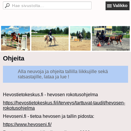
Valikko
Ohjeita
Alla neuvoja ja ohjeita tallilla liikkujille sekä
ratsastajille, lataa ja lue !
Hevostietokeskus.fi - hevosen rokotusohjelma
https://hevostietokeskus.fi/i/terveys/tarttuvat-taudit/hevosen-
rokotusohjelma
Hevoseni.fi - tietoa hevosen ja tallin pidosta:
https://www.hevoseni.fi/